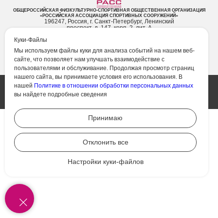
ОБЩЕРОССИЙСКАЯ ФИЗКУЛЬТУРНО-СПОРТИВНАЯ ОБЩЕСТВЕННАЯ ОРГАНИЗАЦИЯ
«РОССИЙСКАЯ АССОЦИАЦИЯ СПОРТИВНЫХ СООРУЖЕНИЙ»
196247, Россия, г. Санкт-Петербург, Ленинский
проспект, д. 147, корп. 2, лит. А
ТЕЛЕФОН: +7 (911) 247-44-40
Куки-Файлы
ТЕЛ./ФАКС: +7 (812) 644-71-44
e-mail:
info@rasf.ru
Мы используем файлы куки для анализа событий на нашем веб-
Режим работы: пн-пт с 09:00 до 18:00, сб-вс
сайте, что позволяет нам улучшать взаимодействие с
выходной
пользователями и обслуживание. Продолжая просмотр страниц
нашего сайта, вы принимаете условия его использования. В
© 2005 - 2026. Общероссийская физкультурно-спортивная
нашей
Политике в отношении обработки персональных данных
общественная организация «Российская ассоциация
спортивных сооружений» ИНН 7839005683 , КПП 781001001,
вы найдете подробные сведения
ОГРН 1057860000076. Все права защищены.
Политика обработки персональных данных
Принимаю
Отклонить все
Настройки куки-файлов