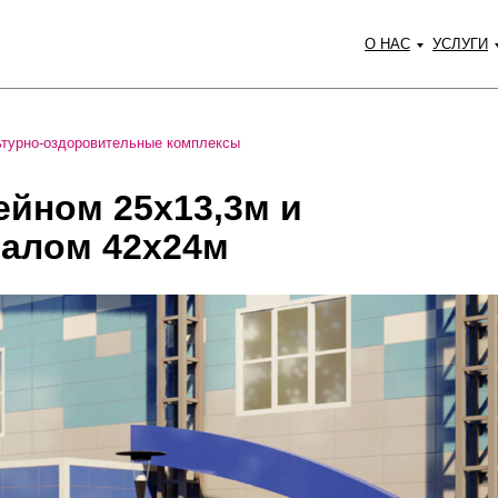
О НАС
УСЛУГИ
турно-оздоровительные комплексы
йном 25х13,3м и
алом 42х24м