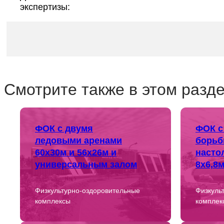
экспертизы:
Смотрите также в этом разде
ФОК с двумя
ФОК с
ледовыми аренами
борьб
60х30м и 56х26м и
насто
универсальным залом
8х6,8
Физкультурно-оздоровительные
Физкуль
комплексы
комплек