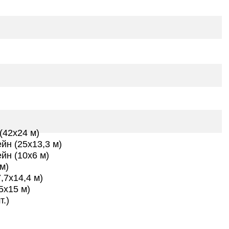
(42х24 м)
йн (25х13,3 м)
йн (10х6 м)
м)
,7х14,4 м)
5х15 м)
т.)