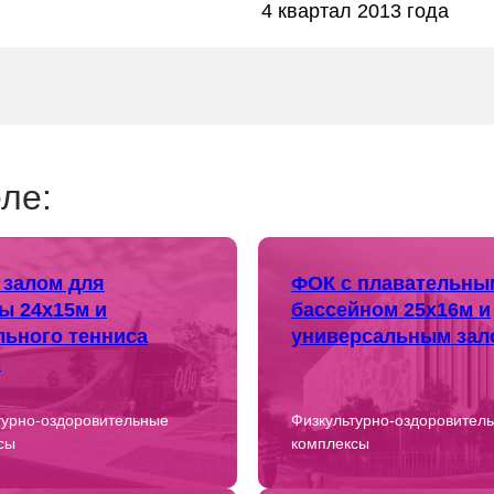
4 квартал 2013 года
ле:
 залом для
ФОК с плавательны
ы 24х15м и
бассейном 25х16м и
льного тенниса
универсальным зал
м
турно-оздоровительные
Физкультурно-оздоровител
сы
комплексы