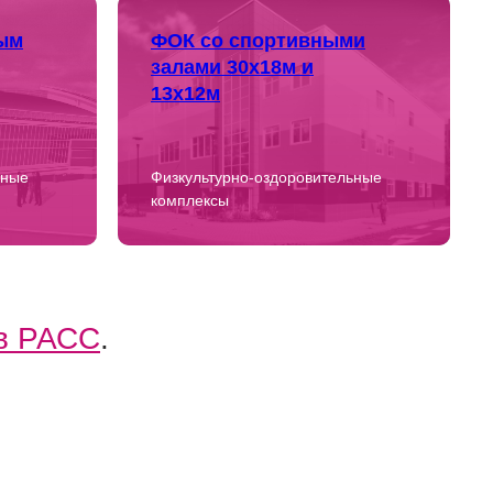
ым
ФОК со спортивными
залами 30х18м и
13х12м
ьные
Физкультурно-оздоровительные
комплексы
 в РАСС
.