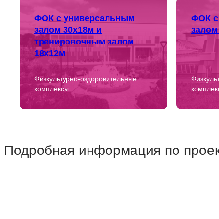
ФОК с универсальным
ФОК с
залом 30х18м и
залом
тренировочным залом
18х12м
Физкультурно-оздоровительные
Физкуль
комплексы
комплек
Подробная информация по проек