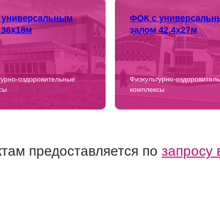
 универсальным
ФОК с универсальн
 36х18м
залом 42,4х27м
турно-оздоровительные
Физкультурно-оздоровител
сы
комплексы
там предоставляется по
запросу