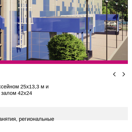
сейном 25х13,3 м и
 залом 42х24
анятия, региональные