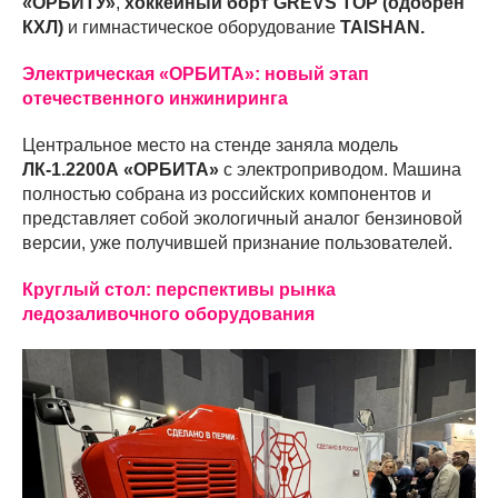
«ОРБИТУ»
,
хоккейный борт GREVS TOP (одобрен
КХЛ)
и гимнастическое оборудование
TAISHAN.
Электрическая «ОРБИТА»: новый этап
отечественного инжиниринга
Центральное место на стенде заняла модель
ЛК-1.2200А «ОРБИТА»
с электроприводом. Машина
полностью собрана из российских компонентов и
представляет собой экологичный аналог бензиновой
версии, уже получившей признание пользователей.
Круглый стол: перспективы рынка
ледозаливочного оборудования