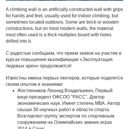
A climbing wall is an artificially constructed wall with grips
for hands and feet, usually used for indoor climbing, but
sometimes located outdoors. Some are brick or wooden
constructions, but on most modern walls, the material
most often used is a thick multiplex board with holes
drilled into it.
С радостью сообщаем, что прием заявок на участие в
курсах повышения квалификации «Эксплуатация
ледовых арен» продолжается!
Известны имена первых лекторов, которые поделятся
своим опытом и знаниями:
Жестянников Леонид Владильевич, Первый
вице-президент ОФСОО "РАСС", Доктор
экономических наук. Имеет степень МВА. Автор
свыше 30 научных работ в области спорта.
Возглавлял группу экспертов по спортивным
сооружениям на Олимпийских зимних играх
2014 в Сочи;