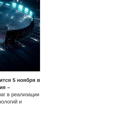
тся 5 ноября в
ия –
аг в реализации
нологий и