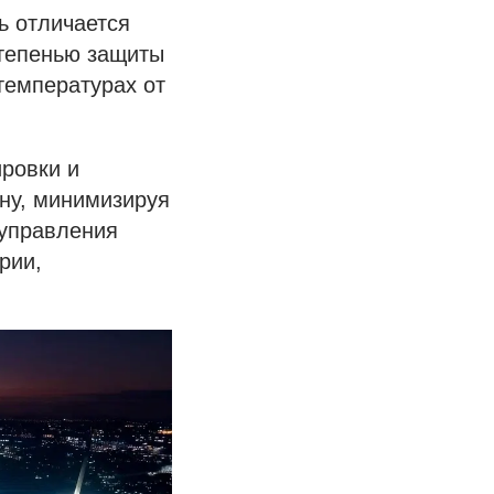
ь отличается
степенью защиты
температурах от
ровки и
ону, минимизируя
 управления
рии,