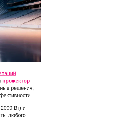
мпаний
й
прожектор
тные решения,
ффективности.
2000 Вт) и
кты любого