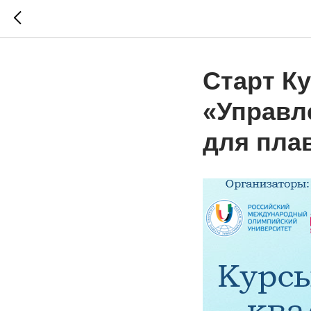
Старт К
«Управл
для пла