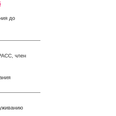
б
ния до
РАСС, член
ания
луживанию