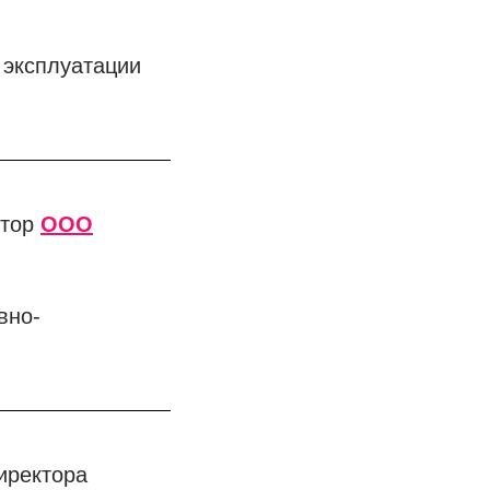
 эксплуатации
ктор
ООО
вно-
директора