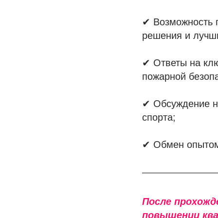
✔ Возможность п
решения и лучши
✔ Ответы на клю
пожарной безопа
✔ Обсуждение н
спорта;
✔ Обмен опытом 
После прохожд
повышении ква