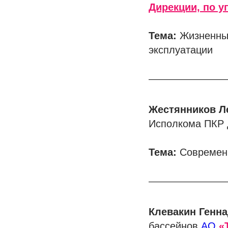
Дирекции, по 
Тема:
Жизненный
эксплуатации
Жестянников Л
Исполкома ПКР д
Тема:
Современн
Клевакин Генн
бассейнов
АО
«