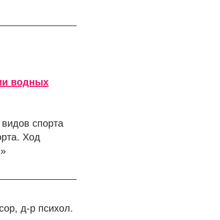
ии водных
видов спорта
орта. Ход
х»
ор, д-р психол.