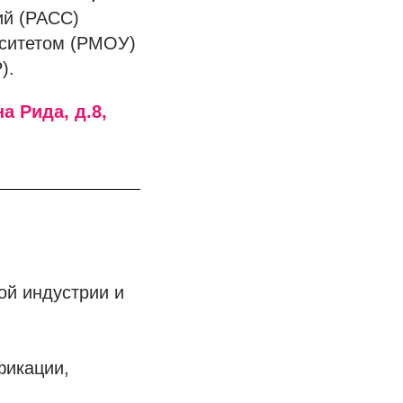
ий (РАСС)
ситетом (РМОУ)
).
а Рида, д.8,
ой индустрии и
фикации,