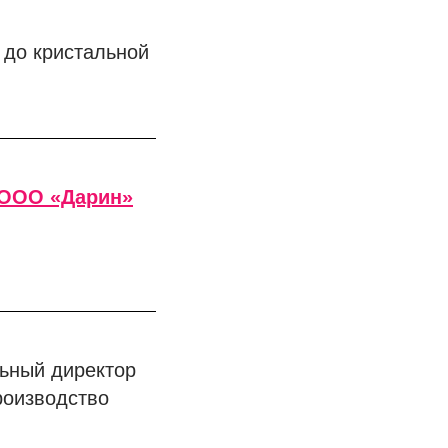
 до кристальной
ООО «Дарин»
льный директор
роизводство