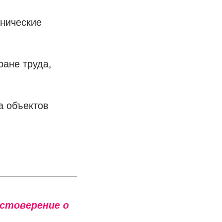
хнические
ране труда,
а объектов
остоверение о