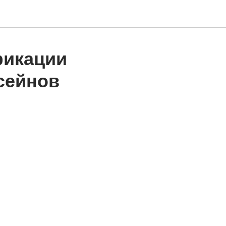
фикации
сейнов