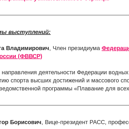
мы выступлений:
та Владимирович
, Член президиума
Федерац
России (ФВВСР)
направления деятельности Федерации водных 
тию спорта высших достижений и массового сп
ведомственной программы «Плавание для все
тор Борисович
, Вице-президент РАСС, професс