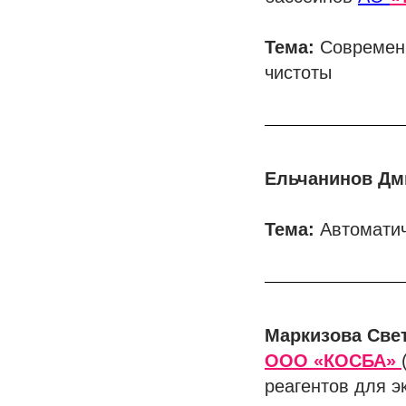
Тема:
Современн
чистоты
Ельчанинов Дм
Тема:
Автоматич
Маркизова Све
ООО «КОСБА»
реагентов для э