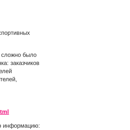
спортивных
 сложно было
ка: заказчиков
телей
телей,
html
ю информацию: