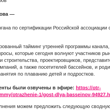
бов
ова —
гана по сертификации Российской ассоциации 
рованный тайминг утренней программы канала,
просы, которые сегодня волнуют участников рын
и строительства, проектировщиков, представи
паний, а также посетителей бассейнов, и роди
анятия по плаванию детей и подростков.
нты были озвучены в эфире:
https://otr-
ammy/otrazhenie-1/gost-dlya-basseinov-94927.
олнения можем предложить следующую сводну