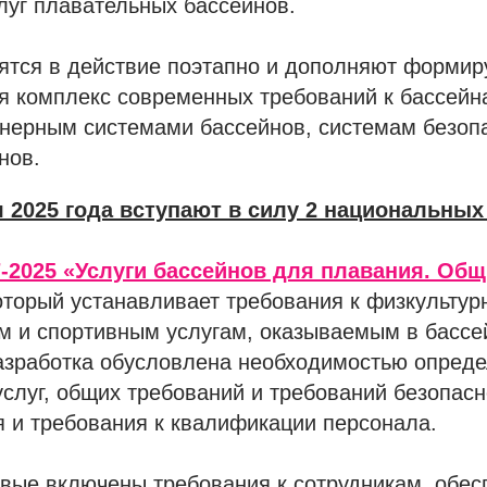
луг плавательных бассейнов.
ятся в действие поэтапно и дополняют формир
я комплекс современных требований к бассейн
енерным системами бассейнов, системам безоп
нов.
ря 2025 года вступают в силу 2 национальных
-2025 «Услуги бассейнов для плавания. Об
торый устанавливает требования к физкультур
м и спортивным услугам, оказываемым в бассе
разработка обусловлена необходимостью опред
слуг, общих требований и требований безопасн
 и требования к квалификации персонала.
рвые включены требования к сотрудникам, обе