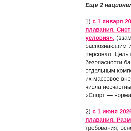
Еще 2 национа
1)
с 1 января 2
плавания. Сис
условия»,
(взам
распознающим и
персонал. Цель
безопасности ба
отдельным компо
их массовое вне
числа несчастн
«Спорт — норма
2)
с 1 июня 202
плавания. Разм
требования, осн