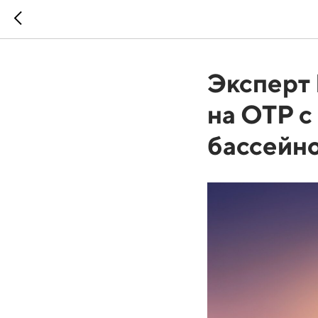
Эксперт
на ОТР с
бассейн