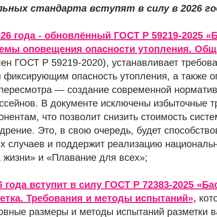
льных стандарта вступят в силу в 2026 го
026 года - обновлённый ГОСТ Р 59219-2025 
темы оповещения опасности утопления. Общ
ен ГОСТ Р 59219-2020), устанавливает требова
 фиксирующим опасность утопления, а также
 пересмотра — создание современной норматив
ссейнов. В документе исключены избыточные т
нентам, что позволит снизить стоимость систе
дрение. Это, в свою очередь, будет способств
ых случаев и поддержит реализацию националь
 жизни» и «Плавание для всех»;
6 года вступит в силу ГОСТ Р 72383-2025 «Б
етка. Требования и методы испытаний»,
кот
овные размеры и методы испытаний разметки в