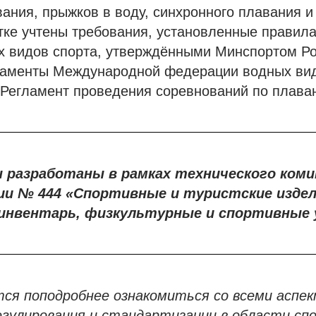
ания, прыжков в воду, синхронного плавания и
тке учтены требования, установленные правил
х видов спорта, утверждёнными Минспортом Ро
ламенты Международной федерации водных вид
 Регламент проведения соревнований по плава
 разработаны в рамках технического ком
и № 444 «Спортивные и туристские издел
 инвентарь, физкультурные и спортивные 
ется поподробнее ознакомиться со всеми асп
егулирования и стандартизации в области сп