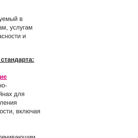
уемый в
ам, услугам
асности и
 стандарта:
щие
но-
йнах для
еления
ости, включая
спечивающим