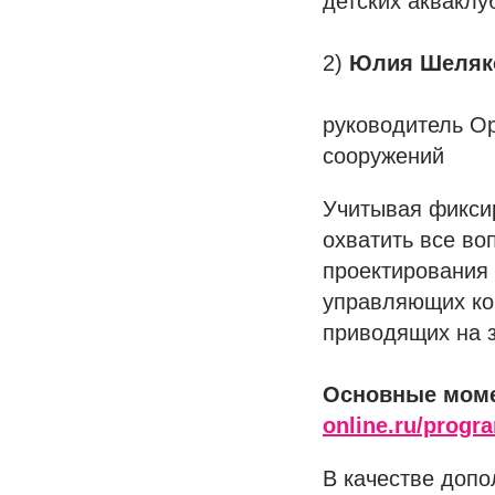
детских акваклу
2)
Юлия Шеляк
руководитель Ор
сооружений
Учитывая фикси
охватить все во
проектирования 
управляющих ком
приводящих на з
Основные моме
online.ru/progr
В качестве доп