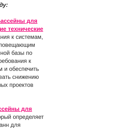
ду:
«Бассейны для
ие технические
ния к системам,
 оповещающим
ной базы по
ребования к
м и обеспечить
овать снижению
ных проектов
ассейны для
орый определяет
анн для