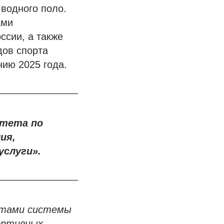
 водного поло.
ами
ссии, а также
ов спорта
нию 2025 года.
итета по
ия,
услуги».
ектами системы
ортивных