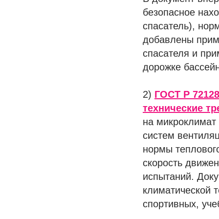
безопасное нахо
спасатель), нор
добавлены прим
спасателя и при
дорожке бассейн
2)
ГОСТ Р 7212
технические тр
на микроклимат
систем вентиляц
нормы теплового
скорость движен
испытаний. Док
климатической т
спортивных, уче