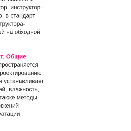
ор, инструктор-
о, в стандарт
труктора-
ей на обходной
т. Общие
пространяется
проектированию
н устанавливает
ей, влажность,
 также методы
тижений
уатации