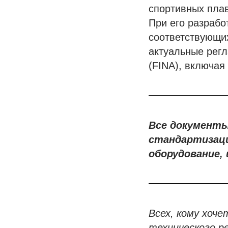
спортивных плав
При его разрабо
соответствующи
актуальные рег
(FINA), включая
Все документы
стандартизаци
оборудование,
Всех, кому хоч
технического р