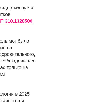
андартизации в
ятков
П 310.1328500
тель мог было
щие на
доровительного,
и соблюдены все
ас только на
там
ологии в 2025
качества и