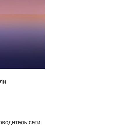
сли
оводитель сети