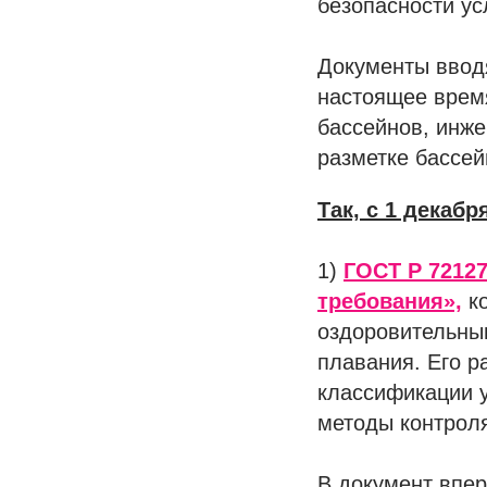
безопасности ус
Документы ввод
настоящее врем
бассейнов, инж
разметке бассей
Так, с 1 декаб
1)
ГОСТ Р 72127
требования»,
ко
оздоровительны
плавания. Его 
классификации у
методы контроля
В документ впе