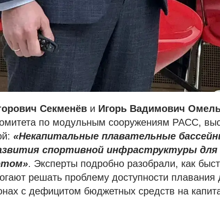
торович Секменёв
и
Игорь Вадимович Омель
комитета по модульным сооружениям РАСС, выс
ой:
«Некапитальные плавательные бассейн
азвития спортивной инфраструктуры для
ртом»
. Эксперты подробно разобрали, как бы
огают решать проблему доступности плавания 
онах с дефицитом бюджетных средств на капит