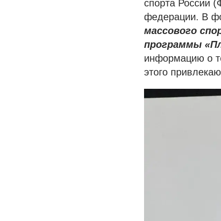
спорта России 
федерации. В ф
массового спо
программы «Пл
информацию о то
этого привлекаю