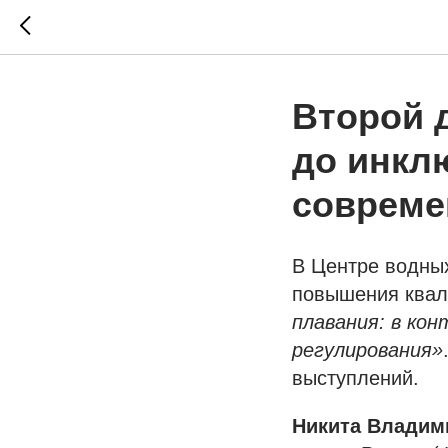
Второй д
до инкл
совреме
В Центре водны
повышения ква
плавания: в ко
регулирования»
выступлений.
Никита Владим