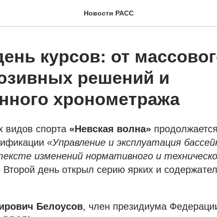
Новости РАСС
ень курсов: от массовог
юзивных решений и
нного хронометража
х видов спорта
«Невская волна»
продолжаетс
лификации
«Управление и эксплуатация бассей
нтексте изменений нормативного и техническ
. Второй день открыл серию ярких и содержате
ирович Белоусов
, член президиума Федераци