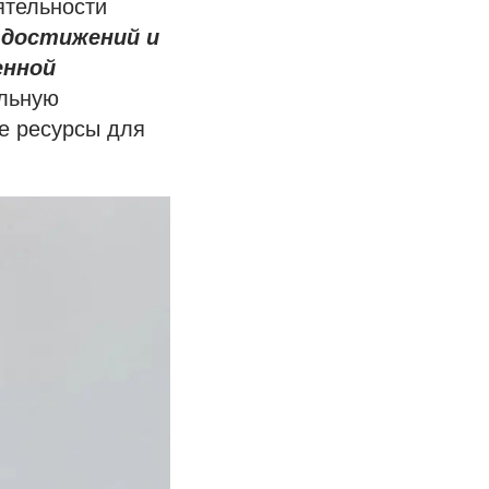
ятельности
 достижений и
енной
альную
е ресурсы для