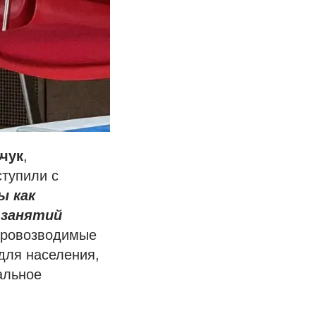
чук
,
тупили с
ы как
 занятий
стровозводимые
для населения,
альное