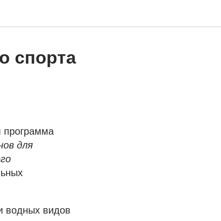
о спорта
я программа
нов для
ого
льных
и водных видов