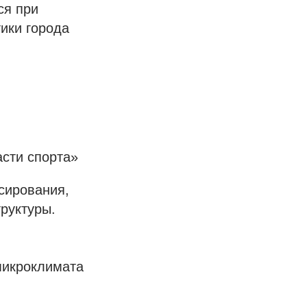
ся при
ики города
асти спорта»
нсирования,
руктуры.
микроклимата