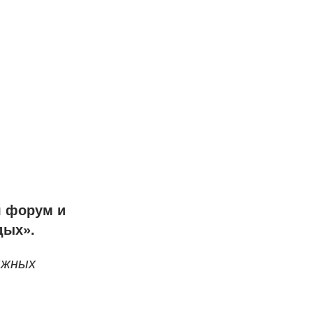
я форум и
дых».
ыжных