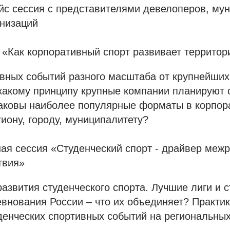
йс сессия с представителями девелоперов, му
анизаций
 «Как корпоративный спорт развивает территор
вных событий разного масштаба от крупнейших
 какому принципу крупные компании планируют
аковы наиболее популярные форматы в корпор
гиону, городу, муниципалитету?
ая сессия «Студенческий спорт - драйвер меж
твия»
азвития студенческого спорта. Лучшие лиги и 
внования России – что их объединяет? Практи
денческих спортивных событий на региональны