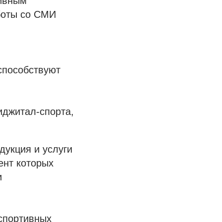
тивным
аботы со СМИ
способствуют
иджитал-спорта,
дукция и услуги
ент которых
и
спортивных