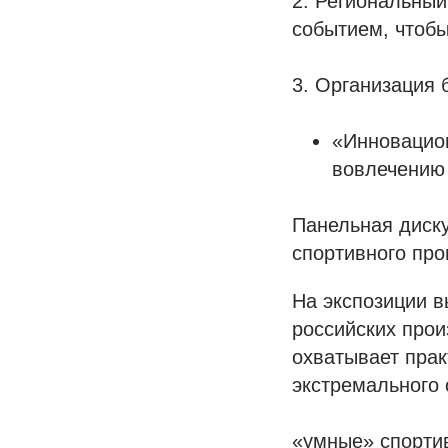
2. Региональный
событием, чтобы
3. Организация 
«Инновацион
вовлечению 
Панельная диск
спортивного про
На экспозиции в
российских прои
охватывает прак
экстремального 
«умные» спорти