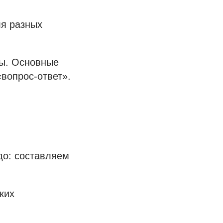
ля разных
ны. Основные
вопрос-ответ».
до: составляем
ких