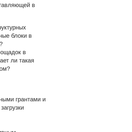
ставляющей в
руктурных
ные блоки в
?
лощадок в
ает ли такая
лом?
ными грантами и
загрузки