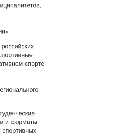
ниципалитетов,
ии»
 российских
 спортивные
ативном спорте
регионального
студенческие
ки и форматы
х спортивных