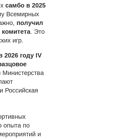
ях
самбо в 2025
мму Всемирных
важно,
получил
 комитета
. Это
ких игр.
в 2026 году IV
разцовое
й Министерства
пают
и Российская
ортивных
о опыта по
мероприятий и