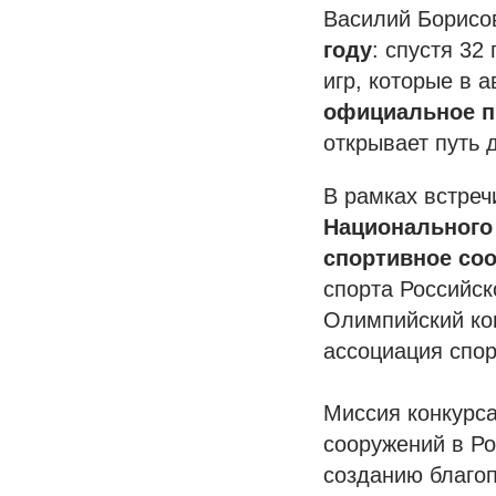
Василий Борисо
году
: спустя 32
игр, которые в 
официальное п
открывает путь 
В рамках встреч
Национального
спортивное со
спорта Российс
Олимпийский ком
ассоциация спо
Миссия конкурса
сооружений в Р
созданию благо