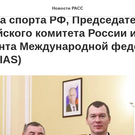
е состоялась рабочая вс
Новости РАСС
а спорта РФ, Председат
ского комитета России 
нта Международной фед
IAS)