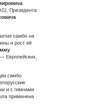
мировича
S), Президента
совича
вития самбо на
ины и рост её
амму
 — Европейских,
ции самбо
белорусские
ми и с гимнами
была применена