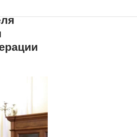
треча
еля
и
ерации