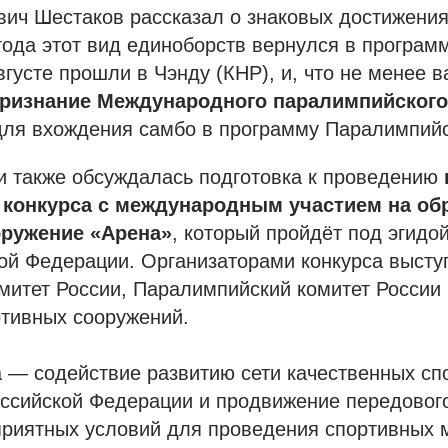
вич Шестаков рассказал о знаковых достижени
 года этот вид единоборств вернулся в програ
августе прошли в Чэнду (КНР), и, что не менее 
ризнание Международного паралимпийского
для вхождения самбо в программу Паралимпийс
и также обсуждалась подготовка к проведению
 конкурса с международным участием на об
оружение «Арена»
, который пройдёт под эгидо
кой Федерации. Организаторами конкурса высту
итет России, Паралимпийский комитет России 
ртивных сооружений.
 — содействие развитию сети качественных сп
оссийской Федерации и продвижение передовог
приятных условий для проведения спортивных 