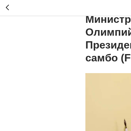
В Москв
Министр
Олимпий
Президе
самбо (F