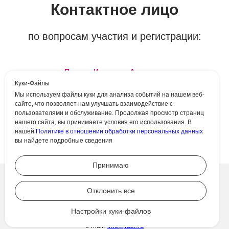
Контактное лицо
по вопросам участия и регистрации:
Полина Игоревна Антипова
Телефон +7 (913) 482-23-92
Куки-Файлы
Адрес:
196247, г. Санкт-Петербург, Ленинский проспект, д.
Мы используем файлы куки для анализа событий на нашем веб-
147, корп. 2, лит. А
сайте, что позволяет нам улучшать взаимодействие с
E-mail:
pi.antipova@rasf.ru
пользователями и обслуживание. Продолжая просмотр страниц
нашего сайта, вы принимаете условия его использования. В
нашей
Политике в отношении обработки персональных данных
вы найдете подробные сведения
Принимаю
ОБЩЕРОССИЙСКАЯ ФИЗКУЛЬТУРНО-СПОРТИВНАЯ ОБЩЕСТВЕННАЯ ОРГАНИЗАЦИЯ
Отклонить все
«РОССИЙСКАЯ АССОЦИАЦИЯ СПОРТИВНЫХ СООРУЖЕНИЙ»
196247, Россия, г. Санкт-Петербург, Ленинский
проспект, д. 147, корп. 2, лит. А
Настройки куки-файлов
ТЕЛЕФОН: +7 (911) 247-44-40
ТЕЛ./ФАКС: +7 (812) 644-71-44
e-mail:
info@rasf.ru