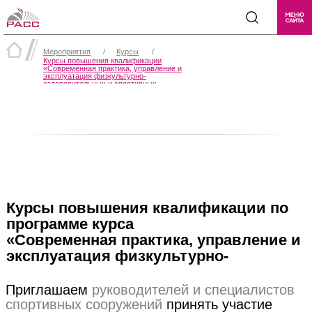
Мероприятия
/
Курсы
/
Курсы повышения квалификации
«Современная практика, управление и
эксплуатация физкультурно-
оздоровительных и спортивных
сооружений»
Курсы повышения квалификации по
программе курса
«Современная практика, управление и
эксплуатация физкультурно-
оздоровительных и спортивных
сооружений»
Приглашаем
руководителей и специалистов
спортивных сооружений
принять участие