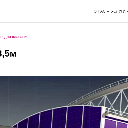
О НАС
УСЛУГИ
ны для плавания
8,5м