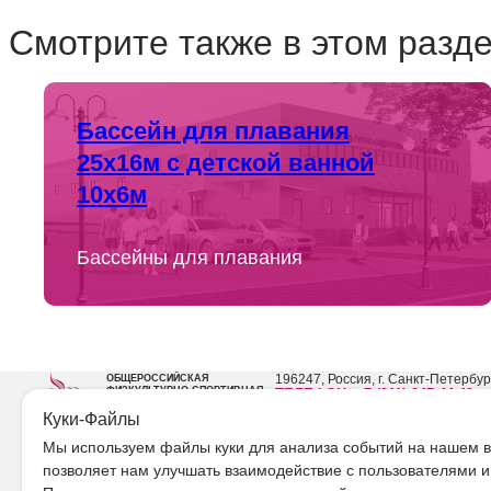
Смотрите также в этом разде
Бассейн для плавания
25х16м с детской ванной
10х6м
Бассейны для плавания
196247, Россия, г. Санкт-Петербург
ОБЩЕРОССИЙСКАЯ
ФИЗКУЛЬТУРНО-СПОРТИВНАЯ
ТЕЛЕФОН: +7 (911) 247-44-40
ОБЩЕСТВЕННАЯ ОРГАНИЗАЦИЯ
e-mail:
info@rasf.ru
«РОССИЙСКАЯ АССОЦИАЦИЯ
Куки-Файлы
Режим работы: пн-пт с 09:00 до
СПОРТИВНЫХ СООРУЖЕНИЙ»
Мы используем файлы куки для анализа событий на нашем ве
позволяет нам улучшать взаимодействие с пользователями и
ОБ АССОЦИАЦИИ
МЕРОПРИЯТИЯ