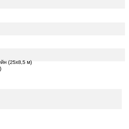
йн (25х8,5 м)
)